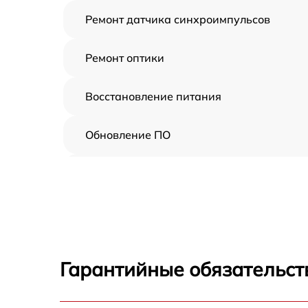
Ремонт датчика синхроимпульсов
Ремонт оптики
Восстановление питания
Обновление ПО
Замена аккумулятора
Замена USB порта
Ремонт встроенного дальномера и други
устройств
Гарантийные обязательств