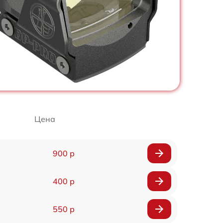
Цена
900 р
400 р
550 р