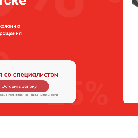
тске
 желанию
бращения
я со специалистом
Оставить заявку
есь c
политикой конфиденциальности