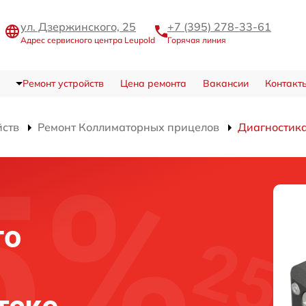
ул. Дзержинского, 25
+7 (395) 278-33-61
Адрес сервисного центра Leupold
Горячая линия
Ремонт устройств
Цена ремонта
Вакансии
Контакт
йств
Ремонт Коллиматорных прицелов
Диагностик
го