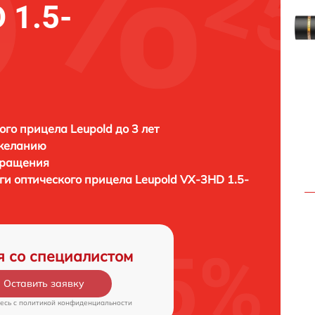
 1.5-
ого прицела Leupold до 3 лет
 желанию
бращения
ги оптического прицела
Leupold VX-3HD 1.5-
я со специалистом
Оставить заявку
есь c
политикой конфиденциальности