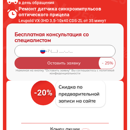
в день обращения
Ремонт датчика синхроимпульсов
оптического прицела
Leupold VX-3HD 3.5-10x40 CDS-ZL от 35 минут
Бесплатная консультация со
специалистом
Оставить заявку
Нажимая на кнопку "Оставить заявку" Вы соглашаетесь c
политикой
конфиденциальности
Скидка по
-20%
предварительной
записи на сайте
Конец акции