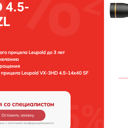
 4.5-
ZL
ого прицела Leupold до 3 лет
 желанию
бращения
о прицела
Leupold VX-3HD 4.5-14x40 SF
я со специалистом
Оставить заявку
есь c
политикой конфиденциальности