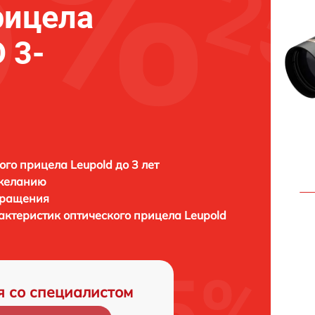
рицела
 3-
ого прицела Leupold до 3 лет
 желанию
бращения
актеристик оптического прицела
Leupold
я со специалистом