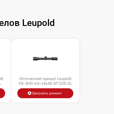
елов Leupold
ld
Оптический прицел Leupold
L
VX-3HD 4.5-14x40 SF CDS-ZL
Заказать ремонт