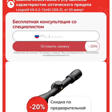
характеристик оптического прицела
Leupold VX-6 2-12x42 CDS-ZL от 35 минут
Бесплатная консультация со
специалистом
Оставить заявку
Нажимая на кнопку "Оставить заявку" Вы соглашаетесь c
политикой
конфиденциальности
Скидка по
-20%
предварительной