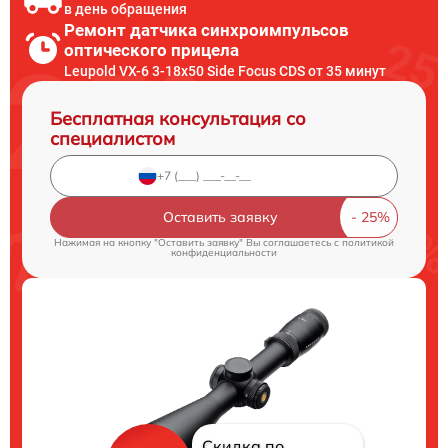
в день обращения
Ремонт датчика синхроимпульсов
оптического прицела
Leupold VX-6 3-18x50 Side Focus CDS от 35 минут
Бесплатная консультация со
специалистом
Оставить заявку
Нажимая на кнопку "Оставить заявку" Вы соглашаетесь c
политикой
конфиденциальности
Скидка по