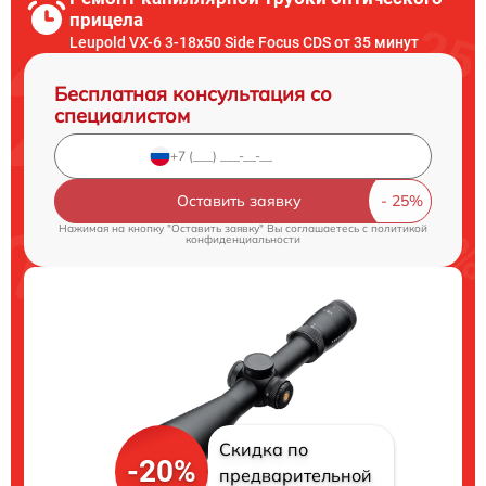
прицела
Leupold VX-6 3-18x50 Side Focus CDS от 35 минут
Бесплатная консультация со
специалистом
Оставить заявку
Нажимая на кнопку "Оставить заявку" Вы соглашаетесь c
политикой
конфиденциальности
Скидка по
-20%
предварительной