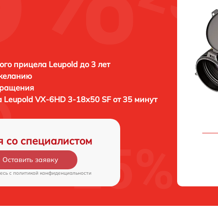
ого прицела Leupold до 3 лет
 желанию
бращения
а
Leupold VX-6HD 3-18x50 SF от 35 минут
я со специалистом
Оставить заявку
есь c
политикой конфиденциальности