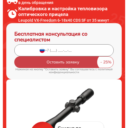
в день обращения
Калибровка и настройка тепловизора
оптического прицела
Leupold VX-Freedom 6-18x40 CDS SF от 35 минут
Бесплатная консультация со
специалистом
Оставить заявку
Нажимая на кнопку "Оставить заявку" Вы соглашаетесь c
политикой
конфиденциальности