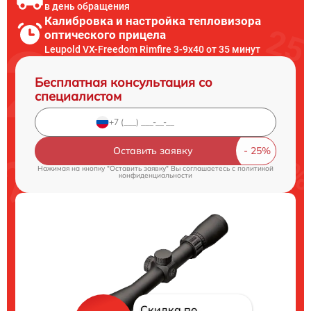
в день обращения
Калибровка и настройка тепловизора
оптического прицела
Leupold VX-Freedom Rimfire 3-9x40 от 35 минут
Бесплатная консультация со
специалистом
Оставить заявку
Нажимая на кнопку "Оставить заявку" Вы соглашаетесь c
политикой
конфиденциальности
Скидка по