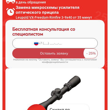
в день обращения
Замена микросхемы усилителя
оптического прицела
Leupold VX-Freedom Rimfire 3-9x40 от 35 минут
Бесплатная консультация со
специалистом
Оставить заявку
Нажимая на кнопку "Оставить заявку" Вы соглашаетесь c
политикой
конфиденциальности
Скидка по