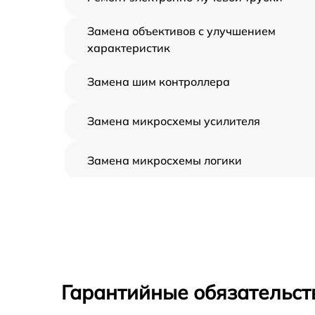
Замена объективов с улучшением
характеристик
Замена шим контроллера
Замена микросхемы усилителя
Замена микросхемы логики
Замена CORE
Ремонт встроенного дальнометра и
других устройств
Калибровка и настройка тепловизора
Гарантийные обязательств