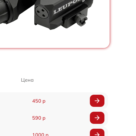
Цена
450 р
590 р
1000 р