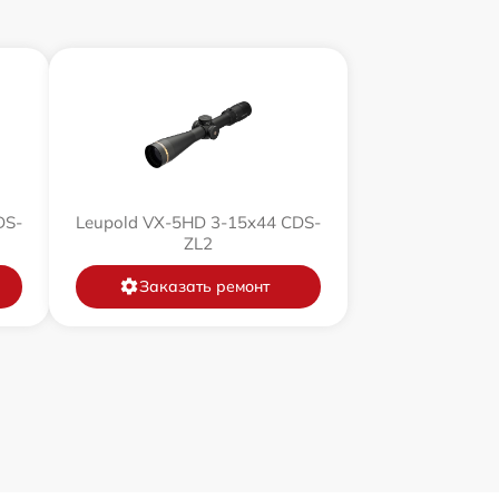
1000 р
1100 р
750 р
590 р
DS-
Leupold VX-5HD 3-15x44 CDS-
ZL2
650 р
Заказать ремонт
650 р
750 р
450 р