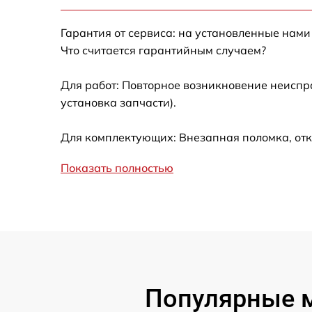
Ремонт датчика синхроимпульсов
Гарантия от сервиса: на установленные нами
Ремонт оптики
Что считается гарантийным случаем?
Для работ: Повторное возникновение неиспр
Восстановление питания
установка запчасти).
Замена ключей управления
Для комплектующих: Внезапная поломка, отк
Замена корпуса
Показать полностью
Замена аккумулятора
Замена процессора
Замена USB порта
Популярные м