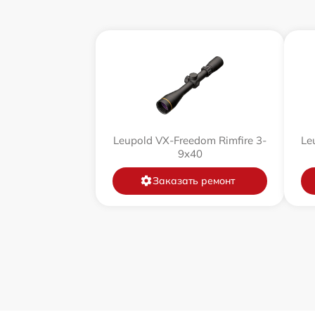
Ремонт цепи питания
Замена матрицы
Замена дисплея (экрана)
Ремонт разъема
Leupold VX-Freedom Rimfire 3-
Le
9x40
Ремонт Wi-Fi
Заказать ремонт
Восстановление после попадания влаги
Ремонт платы управления
(восстановление)
Прошивка (Обновление ПО)