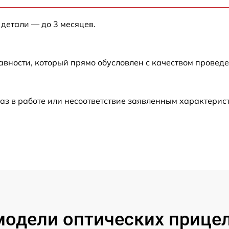
от 60 мин
 детали — до 3 месяцев.
от 60 мин
авности, который прямо обусловлен с качеством провед
от 60 мин
от 60 мин
аз в работе или несоответствие заявленным характери
от 60 мин
от 60 мин
от 60 мин
от 60 мин
одели оптических прицел