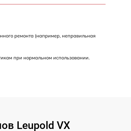
1550 р
2000 р
енного ремонта (например, неправильная
650 р
590 р
стикам при нормальном использовании.
1250 р
590 р
650 р
590 р
ов Leupold VX