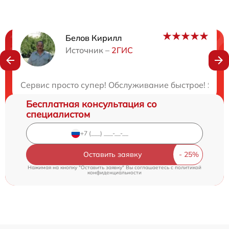
Белов Кирилл
Нужна консультация?
Источник –
2ГИС
Закажите бесплатную консультацию
Сервис просто супер! Обслуживание быстрое! Я ост
Бесплатная консультация со
специалистом
Оставить заявку
Нажимая на кнопку "Оставить заявку" Вы соглашаетесь c
политикой
конфиденциальности